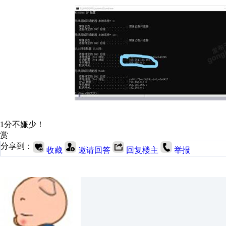
1分不嫌少！
赏
分享到：
收藏
邀请回答
回复楼主
举报