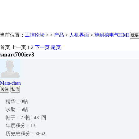
当前位置：
工控论坛
> >
产品
>
人机界面
>
施耐德电气HMI
我要
首页
上一页
1
2
下一页
尾页
smart700iev3
Mars-chan
关注
私信
精华：0帖
求助：5帖
帖子：27帖 | 431回
年度积分：13
历史总积分：3662