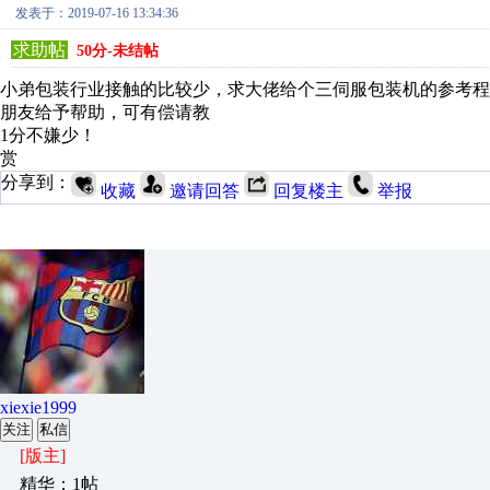
发表于：2019-07-16 13:34:36
求助帖
50分-未结帖
小弟包装行业接触的比较少，求大佬给个三伺服包装机的参考
朋友给予帮助，可有偿请教
1分不嫌少！
赏
分享到：
收藏
邀请回答
回复楼主
举报
xiexie1999
关注
私信
[版主]
精华：1帖