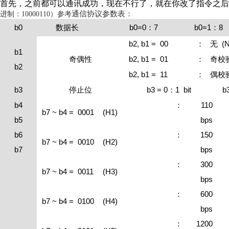
首先，之前都可以通讯成功，现在不行了，就在你改了指令之后
通信协议参数表：
进制：10000110）参考
b0
b0=0
7
b0=1
8
数据长
：
：
b2, b1 = 00
(
N
：
无
b1
b2, b1 = 01
奇偶性
：
奇校
b2
b2, b1 = 11
：
偶校
b3
b3 = 0
1 bit
b
停止位
：
b4
110
：
b7 ~ b4 = 0001
(H1)
b5
bps
b6
150
：
b7 ~ b4 = 0010
(H2)
b7
bps
300
：
b7 ~ b4 = 0011
(H3)
bps
600
：
b7 ~ b4 = 0100
(H4)
bps
1200
：