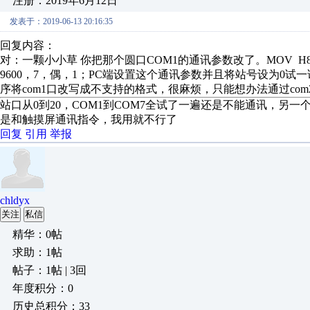
注册：2019年6月12日
发表于：2019-06-13 20:16:35
回复内容：
对：一颗小小草 你把那个圆口COM1的通讯参数改了。MOV H86 
9600，7，偶，1；PC端设置这个通讯参数并且将站号设为0试一
序将com1口改写成不支持的格式，很麻烦，只能想办法通过co
站口从0到20，COM1到COM7全试了一遍还是不能通讯，
是和触摸屏通讯指令，我用就不行了
回复
引用
举报
chldyx
关注
私信
精华：0帖
求助：1帖
帖子：1帖 | 3回
年度积分：0
历史总积分：33