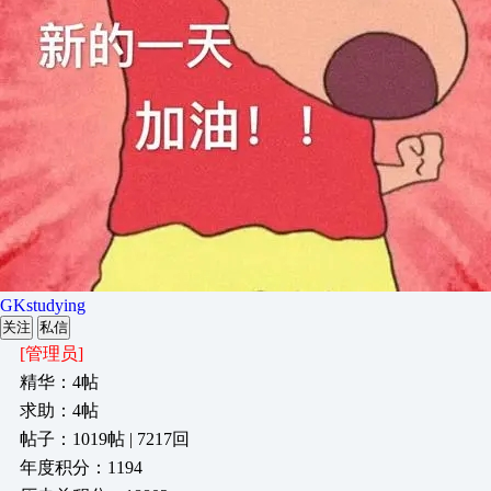
GKstudying
关注
私信
[管理员]
精华：4帖
求助：4帖
帖子：1019帖 | 7217回
年度积分：1194