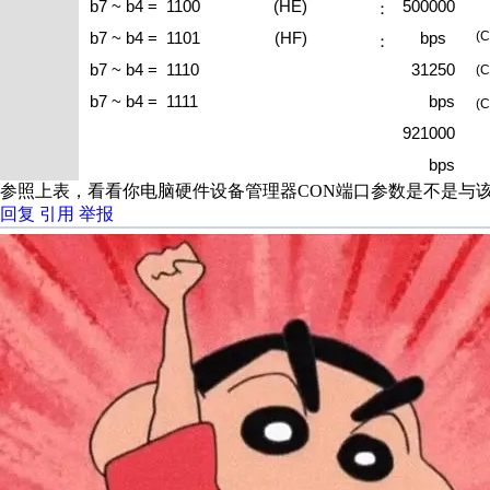
b7 ~ b4 = 1100
(HE)
500000
：
b7 ~ b4 = 1101
(HF)
bps
(
：
b7 ~ b4 = 1110
31250
(
b7 ~ b4 = 1111
bps
(
921000
bps
参照上表，看看你电脑硬件设备管理器CON端口参数是不是与
回复
引用
举报