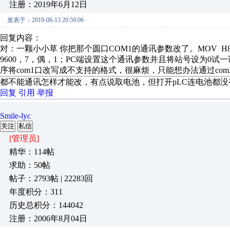
注册：2019年6月12日
发表于：2019-06-13 20:59:06
回复内容：
对：一颗小小草 你把那个圆口COM1的通讯参数改了。MOV H86 
9600，7，偶，1；PC端设置这个通讯参数并且将站号设为0试一
序将com1口改写成不支持的格式，很麻烦，只能想办法通过co
都不能通讯怎样才能改，有点说取电池，但打开pLC连电池都
回复
引用
举报
Smile-lyc
关注
私信
[管理员]
精华：114帖
求助：50帖
帖子：2793帖 | 22283回
年度积分：311
历史总积分：144042
注册：2006年8月04日