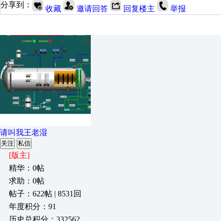
分享到：
收藏
邀请回答
回复楼主
举报
请叫我王老湿
关注
私信
[版主]
精华：0帖
求助：0帖
帖子：622帖 | 8531回
年度积分：91
历史总积分：332562