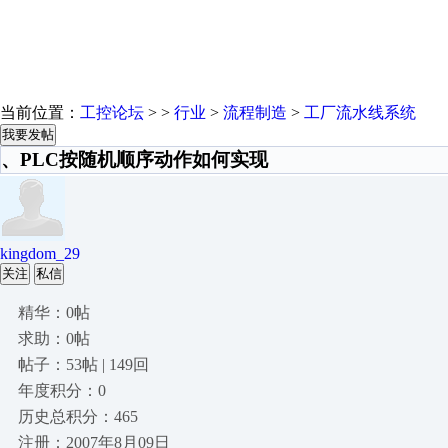
当前位置：
工控论坛
> >
行业
>
流程制造
>
工厂流水线系统
我要发帖
、PLC按随机顺序动作如何实现
kingdom_29
关注
私信
精华：0帖
求助：0帖
帖子：53帖 | 149回
年度积分：0
历史总积分：465
注册：2007年8月09日