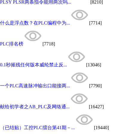
PLSY PLSR两条指令能用两次吗...
[8210]
什么是浮点数？在PLC编程中为...
[7714]
PLC排名榜
[7718]
0.1秒摧残任何版本威纶禁止反...
[13046]
一个PLC高速脉冲输出口能接两...
[7790]
献给初学者之AB_PLC及网络通...
[16427]
（已结贴）工控PLC擂台第41期－...
[19440]