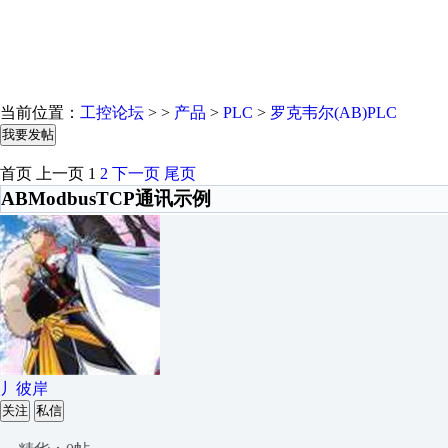
当前位置：
工控论坛
> >
产品
>
PLC
>
罗克韦尔(AB)PLC
我要发帖
首页
上一页
1
2
下一页
尾页
ABModbusTCP通讯示例
丿彼岸
关注
私信