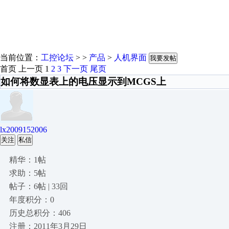
当前位置：
工控论坛
> >
产品
>
人机界面
我要发帖
首页
上一页
1
2
3
下一页
尾页
如何将数显表上的电压显示到MCGS上
lx2009152006
关注
私信
精华：1帖
求助：5帖
帖子：6帖 | 33回
年度积分：0
历史总积分：406
注册：2011年3月29日