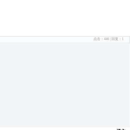
点击：
446
| 回复：
1