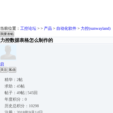
当前位置：
工控论坛
> >
产品
>
自动化软件
>
力控(sunwayland)
我要发帖
力控数据表格怎么制作的
启
关注
私信
精华：2帖
求助：45帖
帖子：49帖 | 545回
年度积分：0
历史总积分：10298
注册：2018年9月14日