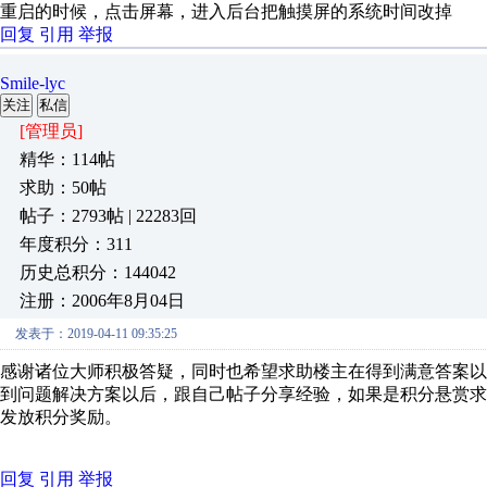
重启的时候，点击屏幕，进入后台把触摸屏的系统时间改掉
回复
引用
举报
Smile-lyc
关注
私信
[管理员]
精华：114帖
求助：50帖
帖子：2793帖 | 22283回
年度积分：311
历史总积分：144042
注册：2006年8月04日
发表于：2019-04-11 09:35:25
感谢诸位大师积极答疑，同时也希望求助楼主在得到满意答案以
到问题解决方案以后，跟自己帖子分享经验，如果是积分悬赏求
发放积分奖励。
回复
引用
举报