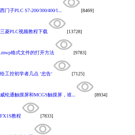
西门子PLC S7-200∕300∕400∕1...
[8469]
三菱PLC视频教程下载
[13728]
.mwp格式文件的打开方法
[9783]
给工控初学者几点 ‘忠告‘
[7125]
威纶通触摸屏和MCGS触摸屏，谁...
[8934]
FX1S教程
[7833]