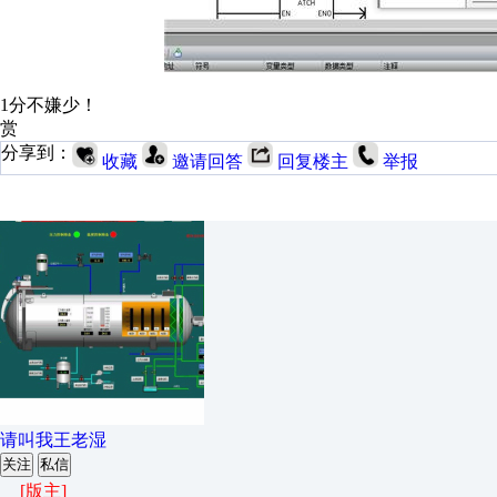
1分不嫌少！
赏
分享到：
收藏
邀请回答
回复楼主
举报
请叫我王老湿
关注
私信
[版主]