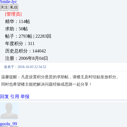
Smile-lyc
关注
私信
[管理员]
精华：114帖
求助：50帖
帖子：2793帖 | 22283回
年度积分：311
历史总积分：144042
注册：2006年8月04日
发表于：2018-10-03 22:34:52
温馨提醒：凡是设置积分悬赏的求助帖，请楼主及时结贴发放积分。
同时也希望楼主能把解决问题经验或思路一起分享！
回复
引用
举报
guolu_99