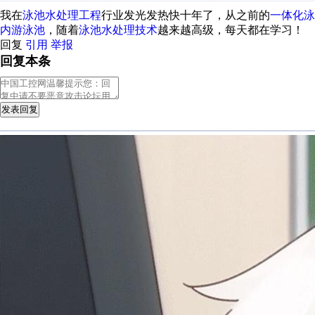
我在
泳池水处理工程
行业发光发热快十年了，从之前的
一体化泳
内游泳池
，随着
泳池水处理技术
越来越高级，每天都在学习！
回复
引用
举报
回复本条
发表回复