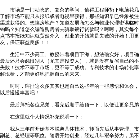
市场是一门动态的、复杂的学问，值得工程师扔下电脑花几
了解市场不能只从报纸或者电视里获得，那些知识早已经象被
渠道获得的。想搞房地产？知道发展商怎么与物业代理密谋临
钩吗？知道怎么编造购房者去骗取银行贷款吗？呵呵，其实每
点书本报纸知识就贸然介入，创业的开始就是失败的开始！用
友，保证获益良多！！
生活中不少高工、教授带着项目下海，想法确实好，项目确
最后还只会怨恨别人（尤其是投资人），就是没有反省自己的
失败！技术不等于市场，更不等于成功。专利技术的市场转化率
解现状，才能更好地把握自己的未来。
呵呵，瞎扯这么多其实也是自己这些年的一些感悟和体会，
以后慢慢丰富吧！
最后拜托各位兄弟，看完后顺手给顶一下，以便让更多兄弟
在这里就个人情况补充说明一下：
我从三年前开始基本脱离具体技术，转而先后从事管理、市
副总、总经理等职位。随后开始创业，经过几年艰辛努力，虽