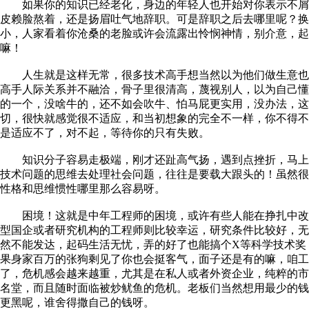
如果你的知识已经老化，身边的年轻人也开始对你表示不屑
皮赖脸熬着，还是扬眉吐气地辞职。可是辞职之后去哪里呢？
小，人家看着你沧桑的老脸或许会流露出怜悯神情，别介意，
嘛！
人生就是这样无常，很多技术高手想当然以为他们做生意也
高手人际关系并不融洽，骨子里很清高，蔑视别人，以为自己
的一个，没啥牛的，还不如会吹牛、怕马屁更实用，没办法，
切，很快就感觉很不适应，和当初想象的完全不一样，你不得
是适应不了，对不起，等待你的只有失败。
知识分子容易走极端，刚才还趾高气扬，遇到点挫折，马上
技术问题的思维去处理社会问题，往往是要载大跟头的！虽然
性格和思维惯性哪里那么容易呀。
困境！这就是中年工程师的困境，或许有些人能在挣扎中改
型国企或者研究机构的工程师则比较幸运，研究条件比较好，
然不能发达，起码生活无忧，弄的好了也能搞个X等科学技术奖
果身家百万的张狗剩见了你也会挺客气，面子还是有的嘛，咱
了，危机感会越来越重，尤其是在私人或者外资企业，纯粹的
名堂，而且随时面临被炒鱿鱼的危机。老板们当然想用最少的
更黑呢，谁舍得撒自己的钱呀。