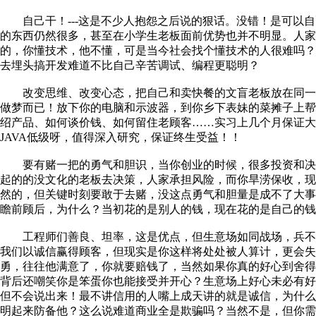
自己干！---这是不少人抱怨之后说的狠话。没错！是可以自
的东西仍然很多，甚至在小学生老板面前优势也并不明显。人
的，你懂技术，他不懂，可是当今社会找个懂技术的人很难吗
去埋头搞开发难道不比自己辛苦调试、编程更聪明？
改变思维、改变心态，把自己和卖快餐的文盲老板放在同一
做梦而已！放下你的电脑和示波器，到你乡下表妹的菜摊子上
绍产品、如何谈价钱、如何留住老顾客……实习上几个月保证
JAVA低级呀，值得深入研究，保证终生受益！！
要有赌一把的勇气和胆识，当你创业的时候，很多投资和决
起的的没文化的老板去决策，人家承担风险，而你旱涝保收，
然的，但关键时刻要敢于去赌，没这点勇气和胆量是成不了大
瞻前顾后，为什么？当初花的是别人的钱，现在花的是自己的钱
工程师们善良、坦率，这是优点，但生意场如同战场，兵不
我们以诚信赢得顾客，但现实是你这样将处处被人算计，更会失
勇，往往他满意了，你就要赔钱了，当然如果你真的好心到舍
背后还嘲笑你是笨蛋你也能接受并开心？生意场上好心未必有
但不会说出来！最不讲信用的人嘴上成天讲的就是诚信，为什
明起来防备他？这么说难道商业全是欺骗吗？当然不是，但你需