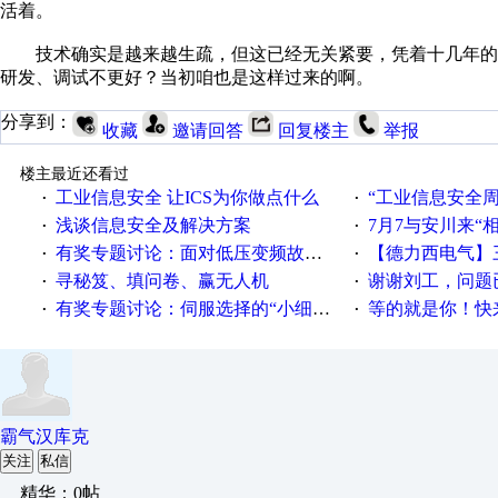
活着。
技术确实是越来越生疏，但这已经无关紧要，凭着十几年的
研发、调试不更好？当初咱也是这样过来的啊。
分享到：
收藏
邀请回答
回复楼主
举报
楼主最近还看过
工业信息安全 让ICS为你做点什么
“工业信息安全周之我见”
·
·
浅谈信息安全及解决方案
7月7与安川来“
·
·
有奖专题讨论：面对低压变频故障，老手是这样解决的！
【德力西电气】三
·
·
寻秘笈、填问卷、赢无人机
谢谢刘工，问题
·
·
有奖专题讨论：伺服选择的“小细节大学问”奖励公告
等的就是你！快来领
·
·
霸气汉库克
关注
私信
精华：0帖