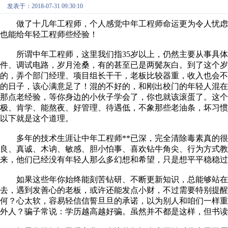
发表于：2018-07-31 09:30:10
做了十几年工程师，个人感觉中年工程师命运更为令人忧虑
也能给年轻工程师些经验！
所谓中年工程师，这里我们指35岁以上，仍然主要从事具体
件、调试电路，岁月沧桑，有的甚至已是两鬓灰白。到了这个岁
的，弄个部门经理、项目组长干干，老板比较器重，收入也会不
的日子，该心满意足了！混的不好的，和刚出校门的年轻人混
那点老经验，等你身边的小伙子学会了，你也就该滚蛋了。这
极、肯学、能熬夜、好管理、待遇低，不象那些老油条，坏习惯
以下就是这个道理。
多年的技术生涯让中年工程师**已深，完全清除毒素真的很
良、真诚、木讷、敏感、胆小怕事、喜欢钻牛角尖、行为方式
来，他们已经没有年轻人那么多幻想和希望，只是想平平稳稳过
如果这些年你始终能刻苦钻研、不断更新知识，总能够站在
去，遇到发善心的老板，或许还能发点小财，不过需要特别提醒
何？心太软，容易轻信信誓旦旦的承诺，以为别人和咱们一样
外人？骗子常说：学历越高越好骗。虽然并不都是这样，但书读