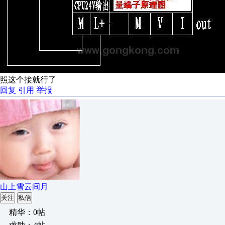
照这个接就行了
回复
引用
举报
山上雪云间月
关注
私信
精华：0帖