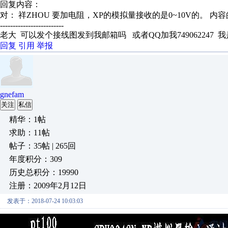
回复内容：
对： 祥ZHOU
要加电阻，XP的模拟量接收的是0~10V的。
内容
-------------------------
老大 可以发个接线图发到我邮箱吗 或者QQ加我749062247 
回复
引用
举报
gnefam
关注
私信
精华：1帖
求助：11帖
帖子：35帖 | 265回
年度积分：309
历史总积分：19990
注册：2009年2月12日
发表于：2018-07-24 10:03:03