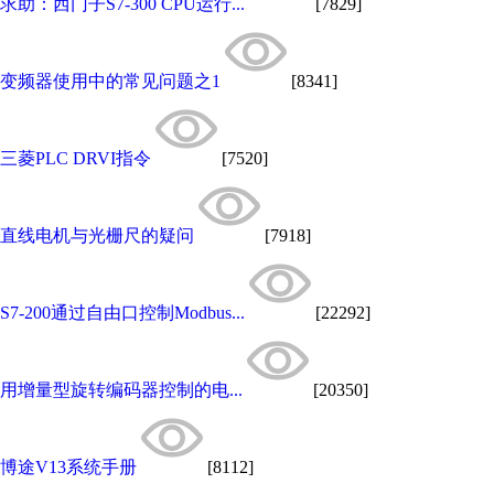
求助：西门子S7-300 CPU运行...
[7829]
变频器使用中的常见问题之1
[8341]
三菱PLC DRVI指令
[7520]
直线电机与光栅尺的疑问
[7918]
S7-200通过自由口控制Modbus...
[22292]
用增量型旋转编码器控制的电...
[20350]
博途V13系统手册
[8112]