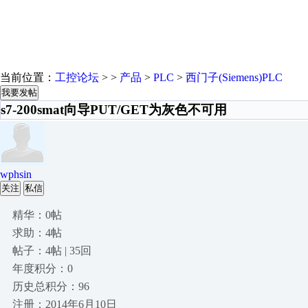
当前位置：
工控论坛
> >
产品
>
PLC
>
西门子(Siemens)PLC
我要发帖
s7-200smat向导PUT/GET为灰色不可用
wphsin
关注
私信
精华：0帖
求助：4帖
帖子：4帖 | 35回
年度积分：0
历史总积分：96
注册：2014年6月10日