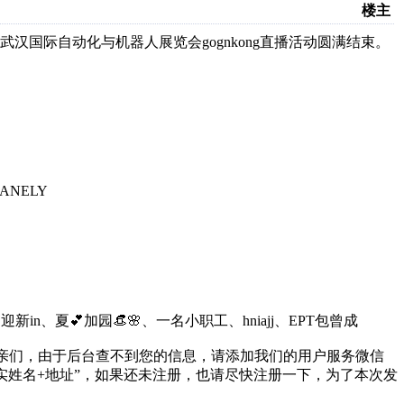
楼主
汉国际自动化与机器人展览会gognkong直播活动圆满结束。
ANELY
、迎新in、夏💕加园👒🌸、一名小职工、hniajj、EPT包曾成
的亲们，由于后台查不到您的信息，请添加我们的用户服务微信
名+真实姓名+地址”，如果还未注册，也请尽快注册一下，为了本次发