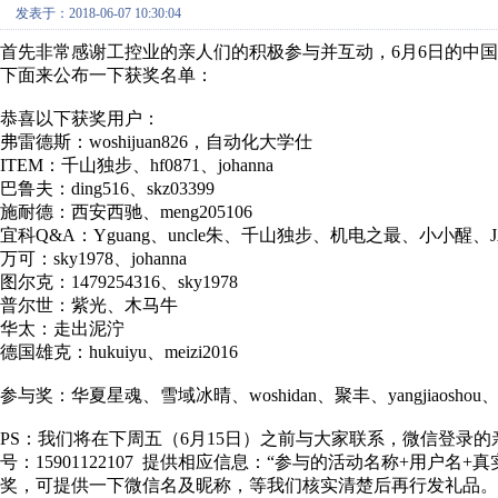
发表于：2018-06-07 10:30:04
首先非常感谢工控业的亲人们的积极参与并互动，6月6日的中国武
下面来公布一下获奖名单：
恭喜以下获奖用户：
弗雷德斯：woshijuan826，自动化大学仕
ITEM：千山独步、hf0871、johanna
巴鲁夫：ding516、skz03399
施耐德：西安西驰、meng205106
宜科Q&A：Yguang、uncle朱、千山独步、机电之最、小小醒、J
万可：sky1978、johanna
图尔克：1479254316、sky1978
普尔世：紫光、木马牛
华太：走出泥泞
德国雄克：hukuiyu、meizi2016
参与奖：华夏星魂、雪域冰晴、woshidan、聚丰、yangjiaoshou
PS：我们将在下周五（6月15日）之前与大家联系，微信登录
号：15901122107 提供相应信息：“参与的活动名称+用户
奖，可提供一下微信名及昵称，等我们核实清楚后再行发礼品。