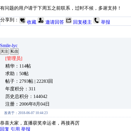
有问题的用户请于下周五之前联系，过时不候，多谢支持！
分享到：
收藏
邀请回答
回复楼主
举报
Smile-lyc
关注
私信
[管理员]
精华：114帖
求助：50帖
帖子：2793帖 | 22283回
年度积分：311
历史总积分：144042
注册：2006年8月04日
发表于：2018-06-07 10:44:23
恭喜大家，直播获奖幸运者，再接再厉
回复
引用
举报