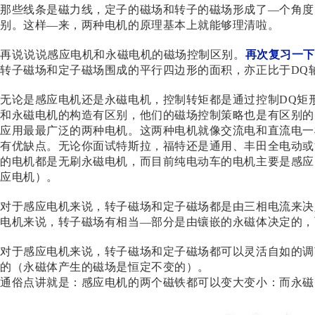
那些线条是磁力线，定子的磁场和转子的磁场形成了
—个角度
别。这样—来，两种电机的原理基本上就能够理清啦。
再说说说感应电机和永磁电机的磁场控制区别。
再次复习一下
转子磁场和定子磁场围成的平行四边形的面积，亦正比于
DQ
无论是感应电机还是永磁电机，控制转矩都是通过控制
DQ
矩
和永磁电机的构造有区别，他们的磁场控制策略也是有区别的
应用最最广泛的两种电机。这两种电机就像交流电和直流电一
有优缺点。无论你面试特斯拉，福特还是通用、丰田全电动或
的电机都是无刷永磁电机，而目前纯电动车的电机主要是感应
应电机）。
对于感应电机来说，转子磁场和定子磁场都是由三相电流来决
电机来说，转子磁场有相当
—部分是由镶嵌的永磁体决定的，
对于感应电机来说，转子磁场和定子磁场都可以灵活自如的调
的（永磁体产生的磁场是恒定不变的）。
通俗点讲就是：感应电机的两个磁铁都可以变大变小：而永磁