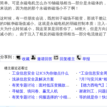
简单。可是永磁电机怎么办
轴磁场相当—部分是永磁体的
?D
来说的，因为他的那个永磁铁磁场小不了啊！
这时候，有一些朋友会说，既然转子磁场不能变，那就干脆让
的
轴净磁场值减小。这就是永磁电机的弱磁控制本质：注入
D
大为什么转矩减小，我这里算是回答你了。
增大，但是方向
Id
减小的）。由于注入了相反的磁场使得相当—部分电流做起了
分享到：
收藏
邀请回答
回复楼主
举报
楼主最近还看过
工业信息安全 让ICS为你做点什么
“工业信息安全周之我见”
·
·
浅谈信息安全及解决方案
7月7与安川来“
·
·
有奖专题讨论：面对低压变频故障，老手是这样解决的！
【德力西电气】三
·
·
寻秘笈、填问卷、赢无人机
谢谢刘工，问题
·
·
有奖专题讨论：伺服选择的“小细节大学问”奖励公告
等的就是你！快来领
·
·