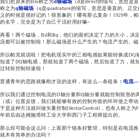
我们把原来的
Bin
称之为
轴磁场
（
是
的缩写，意思是直
d
d
direct
称之为
轴磁场
（
是
的缩写，意思是垂直的、正交
q
q
quadrature
义的时候是很好记的！很形象的！哪有那么复杂！
1929
年，帕
的名字，完全是为了自己干活好用好嘛
~
再看！两个磁场，
Bd
和
，他们的面积决定了力的大小，决
Bq
况都可以被控制啦！那么磁场是什么产生的？电流产生的。磁
所以帕克就说啦！把电机现实中的三相电感如果能转换成DQ
知道了
轴电感，那就知道了两个磁场，然后知道了力，就
DQ
过转矩控制转速啦！
普通青年的思路就像刚才说的这样，有这么
—条链条
：电流—
所以我们通过控制电流的
D
轴分量和
轴分量就能控制矩形的
Q
（或）位置反馈，我们就能够有效的控制外面的环环使之带动
于是这种方法就叫做矢量控制
，也有人称之为
(VectorControl)
F
年前后由达姆施塔特工业大学和西门子工程师提出的。
那么你可能会这么问：上面那个链条好繁琐，特别是在电流推
就木有简单的办法吗？