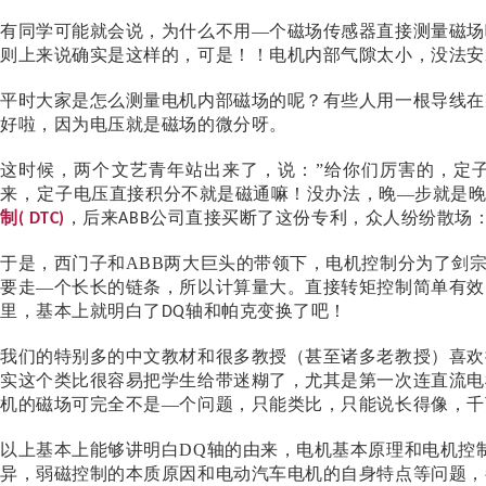
有同学可能就会说，为什么不用
—个磁场传感器直接测量磁场
则上来说确实是这样的，可是！！电机内部气隙太小，没法安
平时大家是怎么测量电机内部磁场的呢？有些人用一根导线在
好啦，因为电压就是磁场的微分呀。
这时候，两个文艺青年站出来了，说：
”给你们厉害的，定
来，定子电压直接积分不就是磁通嘛！没办法，晚
—步就是
制
，后来
公司直接买断了这份专利，众人纷纷散场：
( DTC)
ABB
于是，西门子和
ABB
两大巨头的带领下，电机控制分为了剑
要走
—个长长的链条，所以计算量大。直接转矩控制简单有效
里，基本上就明白了
轴和帕克变换了吧！
DQ
我们的特别多的中文教材和很多教授（甚至诸多老教授）喜欢
实这个类比很容易把学生给带迷糊了，尤其是第一次连直流电
机的磁场可完全不是—个问题，只能类比，只能说长得像，千
以上基本上能够讲明白
DQ
轴的由来，电机基本原理和电机控
异，弱磁控制的本质原因和电动汽车电机的自身特点等问题，