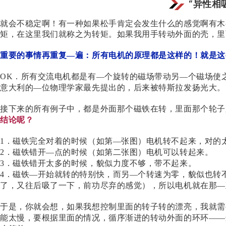
“异性相
就会不稳定啊！有一种如果松手肯定会发生什么的感觉啊有木
矩，在这里我们就称之为转矩。如果我用手转动外面的壳，里
重要的事情再重复
—遍：所有电机的原理都是这样的！就是这
OK
．所有交流电机都是有—个旋转的磁场带动另—个磁场使
意大利的
—位物理学家最先提出的，后来被特斯拉发扬光大。
接下来的所有例子中，都是外面那个磁铁在转，里面那个轮子
结论呢？
1
．磁铁完全对着的时候（如第—张图）电机转不起来，对的
2
．磁铁错开—点的时候（如第二张图）电机可以转起来。
3
．磁铁错开太多的时候，貌似力度不够，带不起来。
4
．磁铁—开始就转的特别快，而另—个转速为零，貌似也转
了，又往后吸了一下，前功尽弃的感觉），所以电机就在那—
于是，你就会想，如果我想控制里面的转子转的漂亮，我就需
能太慢，要根据里面的情况，循序渐进的转动外面的环环——