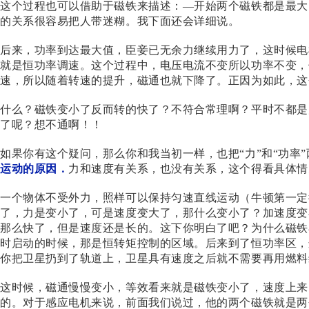
这个过程也可以借助于磁铁来描述：
—开始两个磁铁都是最大
的关系很容易把人带迷糊。我下面还会详细说。
后来，功率到达最大值，臣妾已无余力继续用力了，这时候电
就是恒功率调速。这个过程中，电压电流不变所以功率不变，
速，所以随着转速的提升，磁通也就下降了。正因为如此，这
什么？磁铁变小了反而转的快了？不符合常理啊？平时不都是
了呢？想不通啊！！
如果你有这个疑问，那么你和我当初一样，也把
“力”和“功
运动的原因．
力和速度有关系，也没有关系，这个得看具体情
一个物体不受外力，照样可以保持匀速直线运动（牛顿第一定
了，力是变小了，可是速度变大了，那什么变小了？加速度变
那么快了，但是速度还是长的。这下你明白了吧？为什么磁铁
时启动的时候，那是恒转矩控制的区域。后来到了恒功率区，
你把卫星扔到了轨道上，卫星具有速度之后就不需要再用燃料
这时候，磁通慢慢变小，等效看来就是磁铁变小了，速度上来
的。对于感应电机来说，前面我们说过，他的两个磁铁就是两