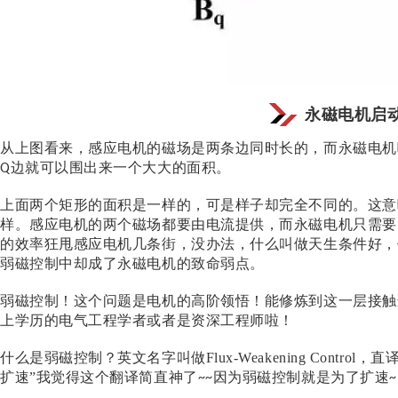
永磁电机启动
从上图看来，感应电机的磁场是两条边同时长的，而永磁电机
边就可以围出来一个大大的面积。
Q
上面两个矩形的面积是一样的，可是样子却完全不同的。这意
样。感应电机的两个磁场都要由电流提供，而永磁电机只需要
的效率狂甩感应电机几条街，没办法，什么叫做天生条件好，
弱磁控制中却成了永磁电机的致命弱点。
弱磁控制！这个问题是电机的高阶领悟！能修炼到这一层接触
上学历的电气工程学者或者是资深工程师啦！
什么是弱磁控制？英文名字叫做
Flux-Weakening Control
，直译
扩速”我觉得这个翻译简直神了
因为弱磁控制就是为了扩速
~~
~