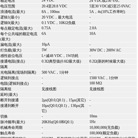
24 VDC
额定电压
24 VDC或250 VAC
电压范围
20.4至28.8 VDC
5至30 VDC或5至25 0VAC
浪涌电流(最大)
8A，100ms
5A，4s(10%工作率时)
-
逻辑1(最小)
20 VDC，最大电流
-
逻辑0(最大)
0.1 VDC，10KΩ负载
0.75A
2.0A
每点额定电流(最大)
6A
10A
每个公共端的额定电流
(最大)
10μA
-
漏电流(最大)
5W
灯负载(最大)
30W DC；200W AC
-
感性嵌位电压
L+减48 VDC，1W功耗
接通电阻(接点)
0.3Ω典型值(0.6Ω最大值)
0.2Ω(新的时候最大值)
隔离
-
光电隔离(现场到隔离)
500 VAC，1分钟
-
逻辑到接点
1500 VAC，1分钟
-
100 MΩ
电阻(逻辑到接点)
隔离组
见接线图
见接线图
延时(最大)
-
断开到接通
2μs(Q0.0,Q0.1)，15μs(其它)
-
接通到断开
10μs(Q0.0,Q0.1)，130μs(其
它)
-
10ms
切换
1Hz
脉冲频率(最大)
20KHz(Q0.0和Q0.1)
-
机械寿命周期
10,000,000(无负载)
-
触点寿命
100,000(额定负载)