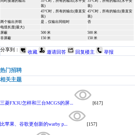
同时接通的输出
55°C时，所有的输出(水平安
55°C时，所有的输出(水平安
装)
装)
45°C时，所有的输出(垂直安
45°C时，所有的输出(垂直安
装)
装)
两个输出并联
是，仅输出同组时
否
电缆长度(最大)
屏蔽
500 米
500 米
非屏蔽
150 米
150 米
分享到：
收藏
邀请回答
回复楼主
举报
热门招聘
相关主题
三菱FX3U怎样和三台MCGS的屏...
[617]
比苹果、谷歌更创新的warby p...
[157]