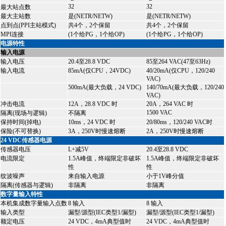
32
32
最大站点数
最大主站数
是(NETR/NETW)
是(NETR/NETW)
点到点(PPI主站模式)
共4个，2个保留
共4个，2个保留
MPI连接
(1个给PG，1个给OP)
(1个给PG，1个给OP)
电源特性
输入电源
输入电压
20.4至28.8 VDC
85至264 VAC(47至63Hz)
输入电流
85mA(仅CPU，24VDC)
40/20mA(仅CPU，120/240
VAC)
500mA(最大负载，24 VDC)
140/70mA(最大负载，120/240
VAC)
冲击电流
12A，28.8 VDC 时
20A，264 VAC 时
1500 VAC
隔离(现场与逻辑)
不隔离
保持时间(掉电)
10ms，24 VDC 时
20/80ms，120/240 VAC时
保险(不可替换)
3A，250V时慢速熔断
2A，250V时慢速熔断
24 VDC传感器电源
传感器电压
L+减5V
20.4至28.8 VDC
电流限定
1.5A峰值，终端限定非破坏
1.5A峰值，终端限定非破坏
性
性
纹波噪声
来自输入电源
小于1V峰分值
隔离(传感器与逻辑)
非隔离
非隔离
数字量输入特性
本机集成数字量输入点数
8 输入
8 输入
输入类型
漏型/源型(IEC类型1/漏型)
漏型/源型(IEC类型1/漏型)
额定电压
24 VDC，4mA典型值时
24 VDC，4mA典型值时