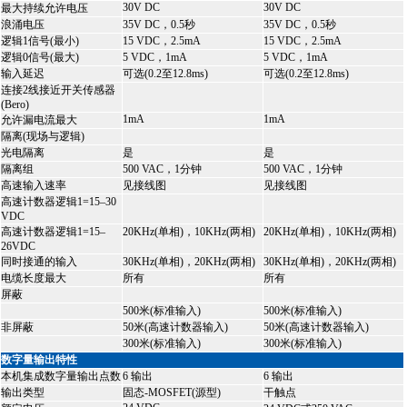
30V DC
30V DC
最大持续允许电压
浪涌电压
35V DC，0.5秒
35V DC，0.5秒
逻辑1信号(最小)
15 VDC，2.5mA
15 VDC，2.5mA
逻辑0信号(最大)
5 VDC，1mA
5 VDC，1mA
输入延迟
可选(0.2至12.8ms)
可选(0.2至12.8ms)
连接2线接近开关传感器
(Bero)
1mA
1mA
允许漏电流最大
隔离(现场与逻辑)
光电隔离
是
是
隔离组
500 VAC，1分钟
500 VAC，1分钟
高速输入速率
见接线图
见接线图
高速计数器逻辑1=15–30
VDC
高速计数器逻辑1=15–
20KHz(单相)，10KHz(两相)
20KHz(单相)，10KHz(两相)
26VDC
同时接通的输入
30KHz(单相)，20KHz(两相)
30KHz(单相)，20KHz(两相)
电缆长度最大
所有
所有
屏蔽
500米(标准输入)
500米(标准输入)
非屏蔽
50米(高速计数器输入)
50米(高速计数器输入)
300米(标准输入)
300米(标准输入)
数字量输出特性
本机集成数字量输出点数
6 输出
6 输出
输出类型
固态-MOSFET(源型)
干触点