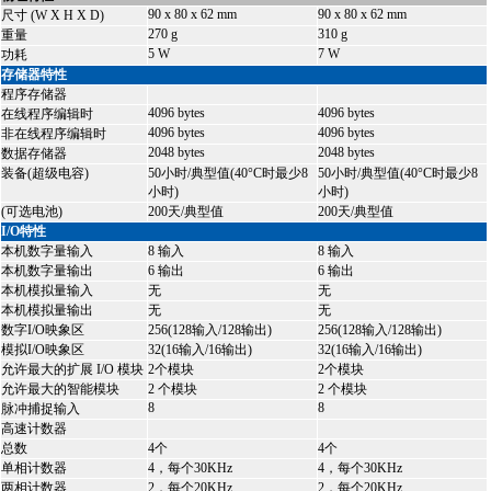
90 x 80 x 62 mm
90 x 80 x 62 mm
尺寸 (W X H X D)
270 g
310 g
重量
5 W
7 W
功耗
存储器特性
程序存储器
4096 bytes
4096 bytes
在线程序编辑时
4096 bytes
4096 bytes
非在线程序编辑时
2048 bytes
2048 bytes
数据存储器
装备(超级电容)
50小时/典型值(40°C时最少8
50小时/典型值(40°C时最少8
小时)
小时)
(可选电池)
200天/典型值
200天/典型值
I/O特性
本机数字量输入
8 输入
8 输入
本机数字量输出
6 输出
6 输出
本机模拟量输入
无
无
本机模拟量输出
无
无
数字I/O映象区
256(128输入/128输出)
256(128输入/128输出)
模拟I/O映象区
32(16输入/16输出)
32(16输入/16输出)
允许最大的扩展 I/O 模块
2个模块
2个模块
允许最大的智能模块
2 个模块
2 个模块
8
8
脉冲捕捉输入
高速计数器
总数
4个
4个
单相计数器
4，每个30KHz
4，每个30KHz
两相计数器
2，每个20KHz
2，每个20KHz