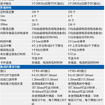
脉冲输出
2个20KHz(仅限于DC输出)
2个20KHz(仅限于DC输出)
常规特性
定时器总数
256 个
256 个
1ms
4 个
4 个
10ms
16 个
16 个
100ms
236 个
236 个
计数器总数
256(由超级电容或电池备份)
256(由超级电容或电池备份)
内部存储器位掉电保持
256(由超级电容或电池备份)
256(由超级电容或电池备份)
112(存储在EEPROM)
112(存储在EEPROM)
时间中断
2个1ms分辨率
2个1ms分辨率
边沿中断
4个上升沿和/或4个下降沿
4个上升沿和/或4个下降沿
模拟电位器
1个8位分辨率
1个8位分辨率
0.22 μs
0.22 μs
布尔量运算执行时间
时钟
可选卡件
可选卡件
卡件选项
存储器、电池和实时时钟
存储器、电池和实时时钟
集成的通信功能
接口
1个RS-485接口
1个RS-485接口
PPI,DP/T波特率
9.6,19.2和187.5kbaud
9.6,19.2和187.5kbaud
自由口波特率
1.2kbaud至115.2kbaud
1.2kbaud至115.2kbaud
每段最大电缆长度
使用隔离的中继器：
使用隔离的中继器：
187.5kbaud可达1000米，
187.5kbaud可达1000米，
38.4kbaud可达1200米
38.4kbaud可达1200米
未使用隔离中继器：50米
未使用隔离中继器：50米
每段32个站，每个网络126个
每段32个站，每个网络126个
站
站