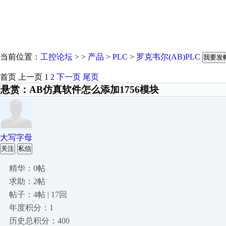
当前位置：
工控论坛
> >
产品
>
PLC
>
罗克韦尔(AB)PLC
我要发
首页
上一页
1
2
下一页
尾页
悬赏：AB仿真软件怎么添加1756模块
大写字母
关注
私信
精华：0帖
求助：2帖
帖子：4帖 | 17回
年度积分：1
历史总积分：400