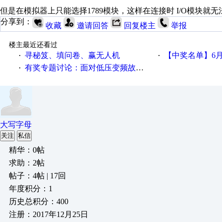
但是在模拟器上只能选择1789模块，这样在连接时 I/O模块
分享到：
收藏
邀请回答
回复楼主
举报
楼主最近还看过
寻秘笈、填问卷、赢无人机
【中奖名单】6月2
·
·
有奖专题讨论：面对低压变频故障，老手是这样解决的！
·
大写字母
关注
私信
精华：0帖
求助：2帖
帖子：4帖 | 17回
年度积分：1
历史总积分：400
注册：2017年12月25日