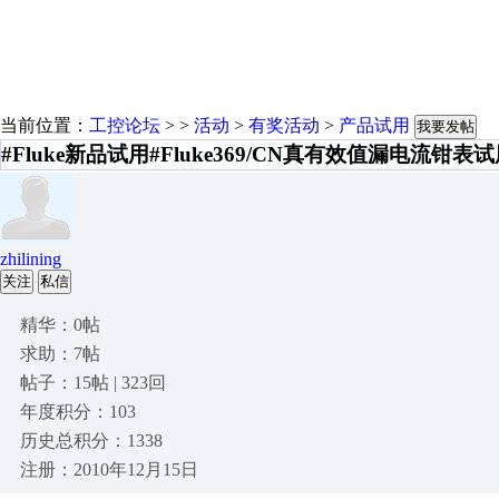
当前位置：
工控论坛
> >
活动
>
有奖活动
>
产品试用
我要发帖
#Fluke新品试用#Fluke369/CN真有效值漏电流钳表
zhilining
关注
私信
精华：0帖
求助：7帖
帖子：15帖 | 323回
年度积分：103
历史总积分：1338
注册：2010年12月15日