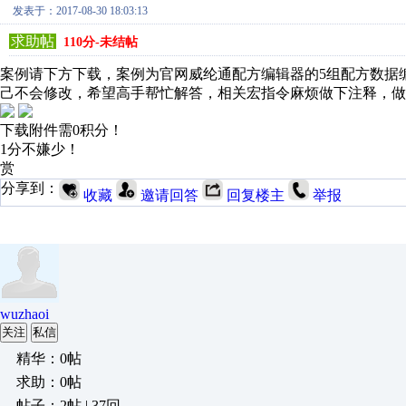
发表于：2017-08-30 18:03:13
求助帖
110分-未结帖
案例请下方下载，案例为官网威纶通配方编辑器的5组配方数据
己不会修改，希望高手帮忙解答，相关宏指令麻烦做下注释，做好后可发
下载附件需0积分！
1分不嫌少！
赏
分享到：
收藏
邀请回答
回复楼主
举报
wuzhaoi
关注
私信
精华：0帖
求助：0帖
帖子：2帖 | 37回