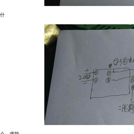
什
么，求助