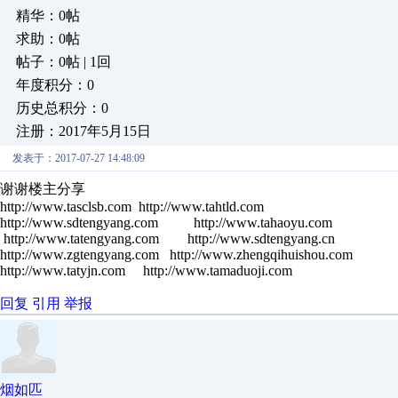
精华：0帖
求助：0帖
帖子：0帖 | 1回
年度积分：0
历史总积分：0
注册：2017年5月15日
发表于：2017-07-27 14:48:09
谢谢楼主分享
http://www.tasclsb.com http://www.tahtld.com
http://www.sdtengyang.com http://www.tahaoyu.com
http://www.tatengyang.com http://www.sdtengyang.cn
http://www.zgtengyang.com http://www.zhengqihuishou.com
http://www.tatyjn.com http://www.tamaduoji.com
回复
引用
举报
烟如匹