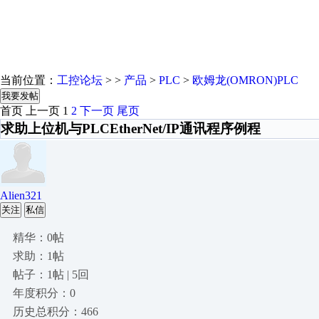
当前位置：
工控论坛
> >
产品
>
PLC
>
欧姆龙(OMRON)PLC
我要发帖
首页
上一页
1
2
下一页
尾页
求助上位机与PLCEtherNet/IP通讯程序例程
Alien321
关注
私信
精华：0帖
求助：1帖
帖子：1帖 | 5回
年度积分：0
历史总积分：466