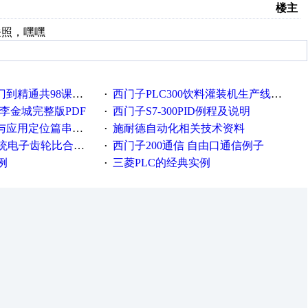
楼主
关照，嘿嘿
到精通共98课视频教程
西门子PLC300饮料灌装机生产线！价值10万程序
·
李金城完整版PDF
西门子S7-300PID例程及说明
·
篇视频教程唐倩培训课程大全（超详细）
施耐德自动化相关技术资料
·
齿轮比合理计算的方法
西门子200通信 自由口通信例子
·
例
三菱PLC的经典实例
·