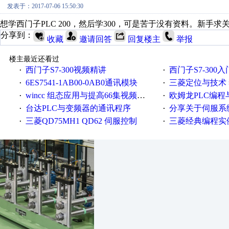
发表于：2017-07-06 15:50:30
想学西门子PLC 200，然后学300，可是苦于没有资料。新手求
分享到：
收藏
邀请回答
回复楼主
举报
楼主最近还看过
西门子S7-300视频精讲
西门子S7-300入门
·
·
6ES7541-1AB00-0AB0通讯模块
三菱定位与技术 
·
·
wincc 组态应用与提高66集视频教程
欧姆龙PLC编程与应用定位篇串行通信
·
·
台达PLC与变频器的通讯程序
分享关于伺服系统电子
·
·
三菱QD75MH1 QD62 伺服控制
三菱经典编程实
·
·