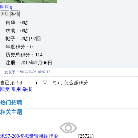
呵呵q
关注
私信
精华：0帖
求助：0帖
帖子：2帖 | 97回
年度积分：0
历史总积分：114
注册：2017年7月06日
发表于：2017-07-06 16:07:12
自己顶！d=====(￣▽￣*)b，怎么赚积分
回复
引用
举报
热门招聘
相关主题
求S7-200模拟量转换库指令
[25721]