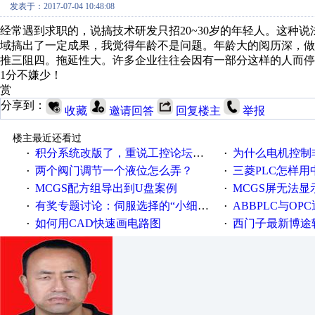
发表于：2017-07-04 10:48:08
经常遇到求职的，说搞技术研发只招20~30岁的年轻人。这种
域搞出了一定成果，我觉得年龄不是问题。年龄大的阅历深，
推三阻四。拖延性大。许多企业往往会因有一部分这样的人而停
1分不嫌少！
赏
分享到：
收藏
邀请回答
回复楼主
举报
楼主最近还看过
积分系统改版了，重说工控论坛积分那点事儿……
为什么电机控制非得用启停
·
·
两个阀门调节一个液位怎么弄？
三菱PLC怎样
·
·
MCGS配方组导出到U盘案例
MCGS屏无法显
·
·
有奖专题讨论：伺服选择的“小细节大学问”
ABBPLC与OP
·
·
如何用CAD快速画电路图
西门子最新博途软件（
·
·