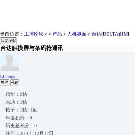
当前位置：
工控论坛
> >
产品
>
人机界面
>
台达(DELTA)HMI
我要发帖
台达触摸屏与条码枪通讯
LChaos
关注
私信
精华：0帖
求助：1帖
帖子：1帖 | 1回
年度积分：0
历史总积分：0
注册：2016年12月12日