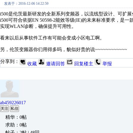
发表于：2016-12-06 14:22:59
i500
是伦茨最新研发的全新系列变频器，以流线型设计、可扩展
i500
可符合依据
EN 50598-2
能效等级
(IE)
的未来标准要求，是一
实现
WLAN
诊断，确保提升可用性。
看来以后从事软件工作有可能会变成小区电工啊。
另，伦茨变频器你们用得多吗，貌似好贵的说
~~~~~~~~~~~~
分享到：
收藏
邀请回答
回复楼主
举报
ab459226017
关注
私信
精华：0帖
求助：0帖
帖子：2帖 | 48回