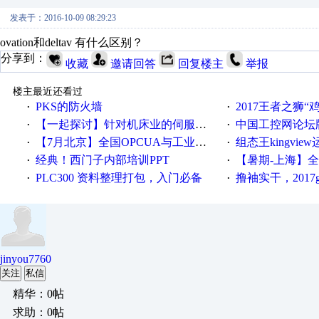
发表于：2016-10-09 08:29:23
ovation和deltav 有什么区别？
分享到：
收藏
邀请回答
回复楼主
举报
楼主最近还看过
PKS的防火墙
2017王者之狮“鸡”情签到
·
·
【一起探讨】针对机床业的伺服系统发展，您的期望是什么？
中国工控网论坛版块
·
·
【7月北京】全国OPCUA与工业互联技术培训班通知！
组态王kingvi
·
·
经典！西门子内部培训PPT
【暑期-上海】全国工业4.
·
·
PLC300 资料整理打包，入门必备
撸袖实干，2017gongkong
·
·
jinyou7760
关注
私信
精华：0帖
求助：0帖