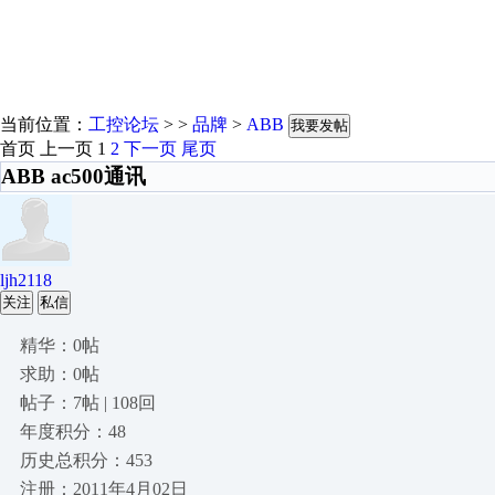
当前位置：
工控论坛
> >
品牌
>
ABB
我要发帖
首页
上一页
1
2
下一页
尾页
ABB ac500通讯
ljh2118
关注
私信
精华：0帖
求助：0帖
帖子：7帖 | 108回
年度积分：48
历史总积分：453
注册：2011年4月02日