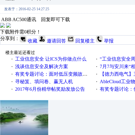
发表于：2016-02-25 14:27:25
ABB AC500通讯 回复即可下载
下载附件需0积分！
分享到：
收藏
邀请回答
回复楼主
举报
楼主最近还看过
工业信息安全 让ICS为你做点什么
“工业信息安全周之我见”
·
·
浅谈信息安全及解决方案
7月7与安川来“
·
·
有奖专题讨论：面对低压变频故障，老手是这样解决的！
【德力西电气】三
·
·
寻秘笈、填问卷、赢无人机
AbleCloud工业物
·
·
2017年6月份精华帖奖励发放公告
有奖专题讨论：伺服选择的
·
·