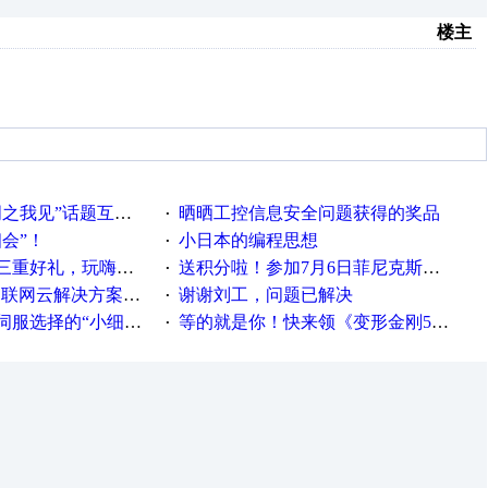
楼主
话题互动获奖名单发布公告
晒晒工控信息安全问题获得的奖品
·
相会”！
小日本的编程思想
·
重好礼，玩嗨夏日！
送积分啦！参加7月6日菲尼克斯在线研讨会即得
·
联网云解决方案实践及应用
谢谢刘工，问题已解决
·
“小细节大学问”奖励公告
等的就是你！快来领《变形金刚5》观影券
·