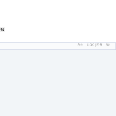
发帖
点击：
11909
| 回复：
384