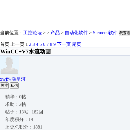
当前位置：
工控论坛
> >
产品
>
自动化软件
>
Siemens软件
我要
首页
上一页
1
2
3
4
5
6
7
8
9
下一页
尾页
WinCC+V7水流动画
xwj浩瀚星河
关注
私信
精华：0帖
求助：2帖
帖子：13帖 | 182回
年度积分：19
历史总积分：1881