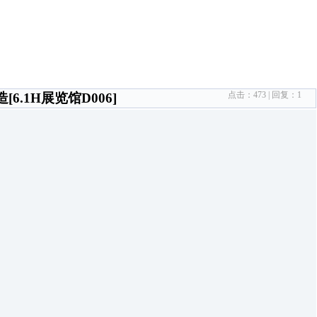
点击：
473
| 回复：
1
6.1H展览馆D006]