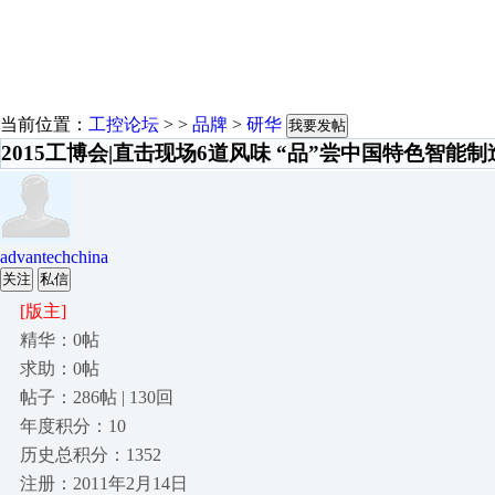
当前位置：
工控论坛
> >
品牌
>
研华
我要发帖
2015工博会|直击现场6道风味 “品”尝中国特色智能制造[
advantechchina
关注
私信
[版主]
精华：0帖
求助：0帖
帖子：286帖 | 130回
年度积分：10
历史总积分：1352
注册：2011年2月14日