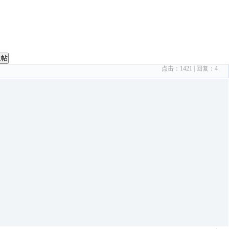
发帖
点击：
1421
| 回复：
4