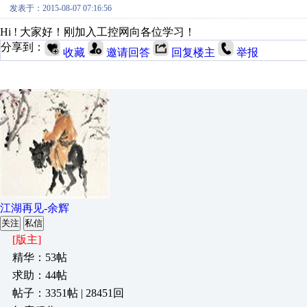
发表于：2015-08-07 07:16:56
Hi ! 大家好！刚加入工控网向各位学习！
分享到：
收藏
邀请回答
回复楼主
举报
江湖再见-余辉
关注
私信
[版主]
精华：53帖
求助：44帖
帖子：3351帖 | 28451回