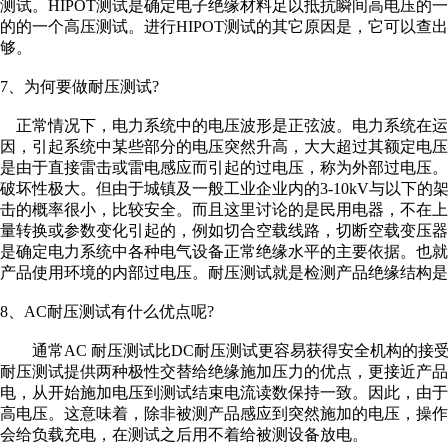
测试。HIPOT测试是确定电子绝缘材料足以抵抗瞬间高电压的
的的一个高压测试。进行HIPOT测试的其它原因是，它可以查
够。
7、为何要做耐压测试?
正常情况下，电力系统中的电压波形是正弦波。电力系统在运
因，引起系统中某些部分的电压突然升高，大大超过其额定电
是由于直接雷击或雷电感应而引起的过电压，称为外部过电压
破坏性极大。但由于城镇及一般工业企业内的3-10kV与以下
击的概率很小，比较安全。而且这里讨论的是民用电器，不在
量转换或参数变化引起的，例如切合空载线路，切断空载变压
是确定电力系统中各种电气设备正常绝缘水平的主要依据。也
产品使用环境的内部过电压。耐压测试就是检测产品绝缘结构是
8、AC耐压测试有什么优点呢?
通常AC 耐压测试比DC耐压测试更容易获得安全机构的接受
耐压测试提供两种极性交替给绝缘施加压力的优点，更接近产品
电，从开始施加电压到测试结束电流读数保持一致。因此，由
高电压。这意味着，除非被测产品感应到突然施加的电压，操作
会给负载充电，在测试之后用不着给被测设备放电。