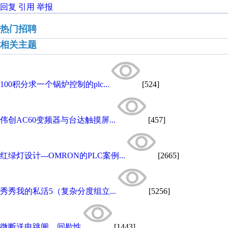
回复
引用
举报
热门招聘
相关主题
100积分求一个锅炉控制的plc...
[524]
伟创AC60变频器与台达触摸屏...
[457]
红绿灯设计---OMRON的PLC案例...
[2665]
秀秀我的私活5（复杂分度组立...
[5256]
微断送电跳闸，间歇性
[1443]