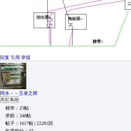
回复
引用
举报
阿水－－王者之师
关注
私信
精华：25帖
求助：348帖
帖子：1617帖 | 22281回
年度积分：37