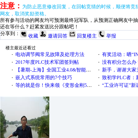
注意：
为防止恶意修改回复，在回帖竞猜的时候，顺便将竞猜结果
网友，取消奖励资格。
所有参与活动的网友均可预测最终冠军队，从预测正确网友中抽取
还在等什么？赶紧发送比分跟帖吧！
分享到：
收藏
邀请回答
回复楼主
举报
楼主最近还看过
电动调节阀常见故障及处理方法
有奖活动：晒“IN
·
·
2017年度PLC技术军团签到帖
没有积分怎么办
·
·
【暑期-上海】全国工业4.0&智能制造高级培训班通知！
新手，谢谢大家
·
·
嵌入式系统常用的7个技巧
致初学PLC者：新人学
·
·
等的就是你！快来领《变形金刚5》观影券
“工业许可证”新调整：水文仪器
·
·