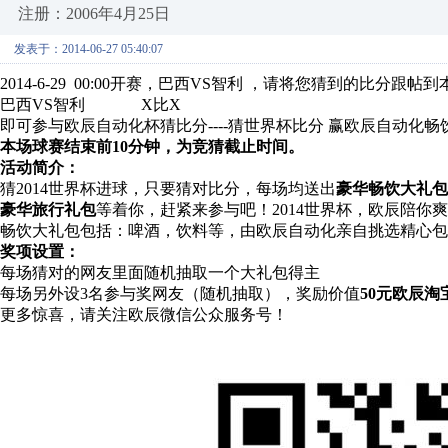
注册：2006年4月25日
发表于：2014-06-27 05:40:07
2014-6-29 00:00开赛，巴西VS智利 ，请将您猜到的比分跟
巴西VS智利 X比X
即可参与欧辰自动化杯猜比分----猜世界杯比分 赢欧辰自动化
本场球赛结束前10分钟，为竞猜截止时间。
活动简介：
猜2014世界杯进球，只要猜对比分，每场均送出
豪华畅饮大礼包
豪华旅行礼包
等着你，赶紧来参与吧！2014世界杯，欧辰陪你
畅饮大礼包包括：啤酒，饮料等，由欧辰自动化亲自挑选精心包
奖项设置：
每场猜对的网友里面随机抽取一个大礼包得主
每场另外设3名参与奖网友（随机抽取），奖励价值
50元欧辰淘
更多惊喜，请关注欧辰微信公众服务号！