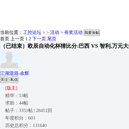
当前位置：
工控论坛
> >
活动
>
有奖活动
我要发帖
首页
上一页
1
2
下一页
尾页
（已结束）欧辰自动化杯猜比分:巴西 VS 智利,万元大奖等你
江湖混混-余辉
关注
私信
[版主]
精华：53帖
求助：44帖
帖子：3351帖 | 28451回
年度积分：603
历史总积分：131640