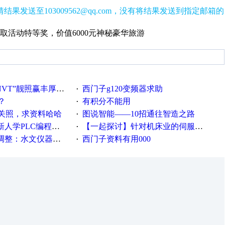
发送至103009562@qq.com，没有将结果发送到指定邮箱的
活动特等奖，价值6000元神秘豪华旅游
VT”靓照赢丰厚礼品
西门子g120变频器求助
·
？
有积分不能用
·
关照，求资料哈哈
图说智能——10招通往智造之路
·
PLC编程的心得体会
【一起探讨】针对机床业的伺服系统发展，您的期望是什么？
·
等19类产品取消事前生产许可
西门子资料有用000
·