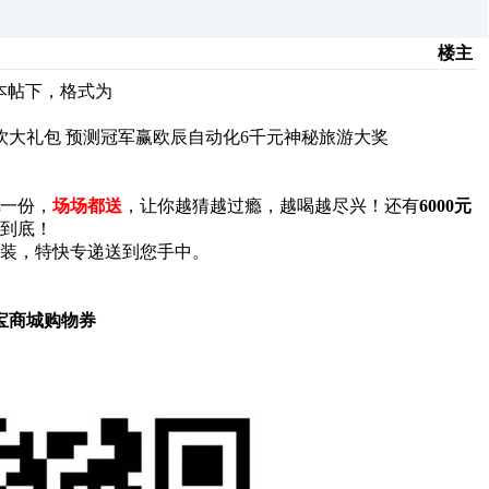
楼主
帖到本帖下，格式为
畅饮大礼包 预测冠军赢欧辰自动化6千元神秘旅游大奖
一份，
场场都送
，让你越猜越过瘾，越喝越尽兴！还有
6000元
爽到底！
装，特快专递送到您手中。
宝商城购物券