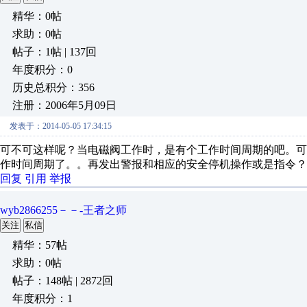
精华：0帖
求助：0帖
帖子：1帖 | 137回
年度积分：0
历史总积分：356
注册：2006年5月09日
发表于：2014-05-05 17:34:15
可不可这样呢？当电磁阀工作时，是有个工作时间周期的吧。
作时间周期了。。再发出警报和相应的安全停机操作或是指令？
回复
引用
举报
wyb2866255－－-王者之师
关注
私信
精华：57帖
求助：0帖
帖子：148帖 | 2872回
年度积分：1