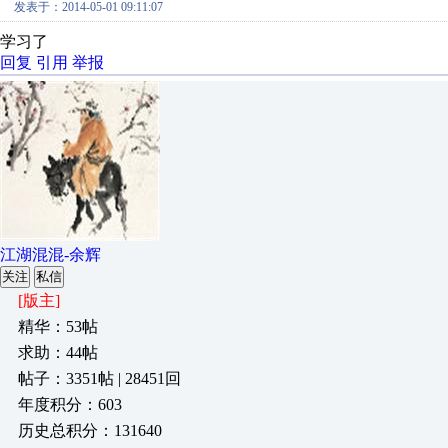
发表于：2014-05-01 09:11:07
学习了
回复
引用
举报
江湖混混-余辉
关注
私信
[版主]
精华：53帖
求助：44帖
帖子：3351帖 | 28451回
年度积分：603
历史总积分：131640