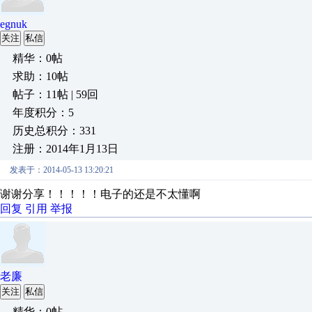
egnuk
关注
私信
精华：0帖
求助：10帖
帖子：11帖 | 59回
年度积分：5
历史总积分：331
注册：2014年1月13日
发表于：2014-05-13 13:20:21
谢谢分享！！！！！电子的还是不太懂啊
回复
引用
举报
老廉
关注
私信
精华：0帖