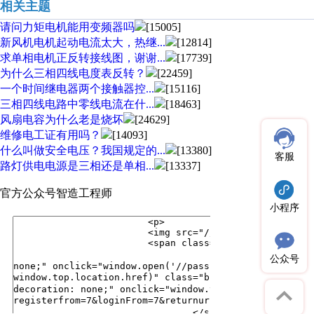
相关主题
请问力矩电机能用变频器吗
[15005]
新风机电机起动电流太大，热继...
[12814]
求单相电机正反转接线图，谢谢...
[17739]
为什么三相四线电度表反转？
[22459]
一个时间继电器两个接触器控...
[15116]
三相四线电路中零线电流在什...
[18463]
风扇电容为什么老是烧坏
[24629]
维修电工证有用吗？
[14093]
什么叫做安全电压？我国规定的...
[13380]
客服
路灯供电电源是三相还是单相...
[13337]
官方公众号
智造工程师
小程序
公众号