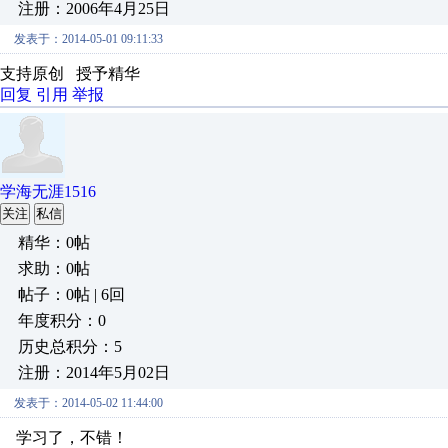
注册：2006年4月25日
发表于：2014-05-01 09:11:33
支持原创 授予精华
回复
引用
举报
学海无涯1516
关注
私信
精华：0帖
求助：0帖
帖子：0帖 | 6回
年度积分：0
历史总积分：5
注册：2014年5月02日
发表于：2014-05-02 11:44:00
学习了，不错！