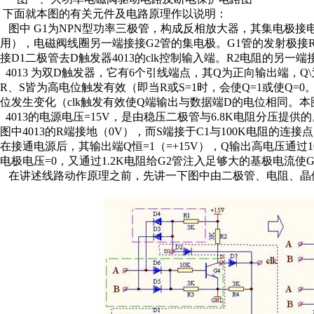
下面就本图的有关元件及电路原理作以说明：
图中 G1为NPN型功率三极管，构成反相放大器，其集电极
用），电磁阀线圈另一端接接G2管的集电极。G1管的发射极接R2
接D1二极管去D触发器4013的clk控制输入端。R2电阻的另一
4013 为双D触发器，它有6个引线端点，其Q为正向输出端，
R、S皆为高电位触发有效（即当R或S=1时，会使Q=1或使Q=0。
位发生变化（clk触发有效使Q端输出与数据端D的电位相同。本图的
4013的电源电压=15V，是由稳压二极管与6.8K电阻分压提供的
图中4013的R端接地（0V），而S端接于C1与100K电阻的连接
在接通电源后，其输出端Q恒=1（=+15V），Q输出高电压通过
电极电压=0，又通过1.2K电阻给G2管注入足够大的基极电流使
在讲述线路动作原理之前，先讲一下图中由二极管、电阻、晶