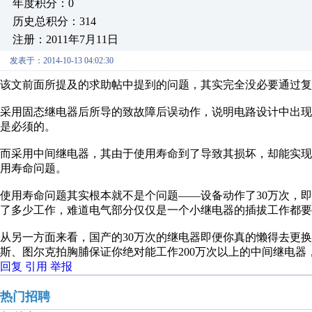
年度积分：0
历史总积分：314
注册：2011年7月11日
发表于：2014-10-13 04:02:30
该文前面所提及的求助帖中提到的问题，其实完全没必要通过复
采用固态继电器后所导的致故障后误动作，说明电路设计中出现
是必须的。
而采用中间继电器，其由于使用寿命到了导致其损坏，却能实现
用寿命问题。
使用寿命问题其实根本就不是个问题——设备动作了30万次，
了多少工作，难道电气部分仅仅是一个小继电器的插拔工作都要
从另一方面来看，国产的30万次的继电器即便你真的懒得去更
斯、图尔克拍胸脯保证你绝对能工作200万次以上的中间继电器
回复
引用
举报
热门招聘