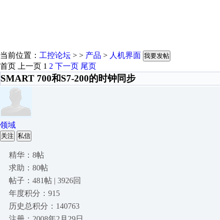
当前位置：
工控论坛
> >
产品
>
人机界面
我要发帖
首页
上一页
1
2
下一页
尾页
SMART 700和S7-200的时钟同步
领域
关注
私信
精华：8帖
求助：80帖
帖子：481帖 | 3926回
年度积分：915
历史总积分：140763
注册：2008年2月29日