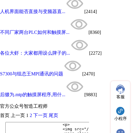
人机界面能否直接与变频器直...
[2414]
不同厂家两台PLC如何和触摸屏...
[8360]
各位大虾：大家都用设么牌子的...
[2272]
S7300与组态王MPI通讯的问题
[2470]
后缀为.mtp的触摸屏程序,用什...
[9883]
客服
官方公众号
智造工程师
首页
上一页
1
2
下一页
尾页
小程序