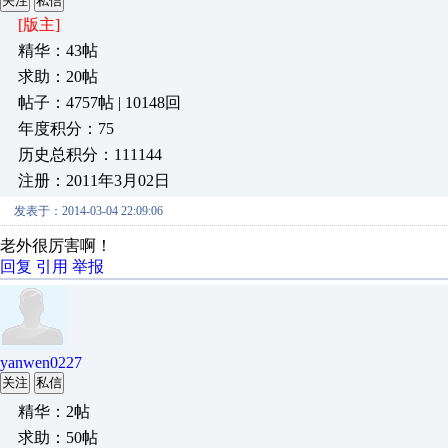
关注
私信
[版主]
精华：43帖
求助：20帖
帖子：4757帖 | 10148回
年度积分：75
历史总积分：111144
注册：2011年3月02日
发表于：2014-03-04 22:09:06
老外很厉害啊！
回复
引用
举报
yanwen0227
关注
私信
精华：2帖
求助：50帖