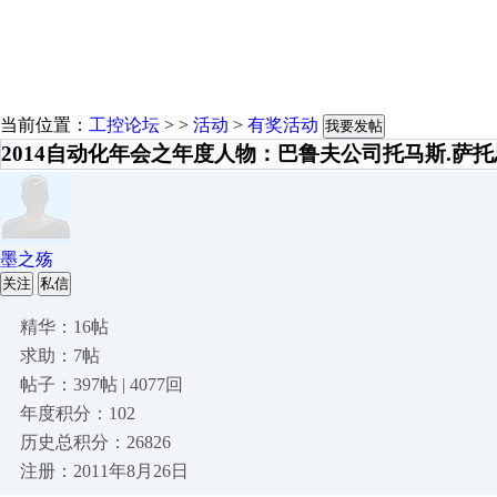
当前位置：
工控论坛
> >
活动
>
有奖活动
我要发帖
2014自动化年会之年度人物：巴鲁夫公司托马斯.萨托
墨之殇
关注
私信
精华：16帖
求助：7帖
帖子：397帖 | 4077回
年度积分：102
历史总积分：26826
注册：2011年8月26日