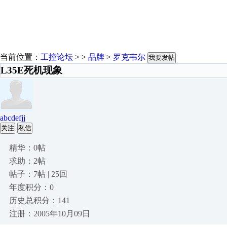
当前位置：
工控论坛
> >
品牌
>
罗克韦尔
我要发帖
L35E死机现象
abcdefjj
关注
私信
精华：0帖
求助：2帖
帖子：7帖 | 25回
年度积分：0
历史总积分：141
注册：2005年10月09日