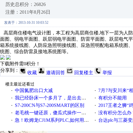
历史总积分：26826
注册：2011年8月26日
发表于：2013-10-31 10:03:52
高层商住楼电气设计图，本工程为高层商住楼,地下一层为人防,
面图、弱电平面图、跃层弱电平面图、防雷平面图、跃层电气
箱系统接线图、人防应急照明接线图、应急照明配电箱系统图
统图、综合防雷及接地系统图等。
下载附件需0积分！
分享到：
收藏
邀请回答
回复楼主
举报
楼主最近还看过
中国氮肥出口大减
7月7与安川来“
·
·
我已经卧床一个多月了，是出去安装机械手在高速遭遇车祸所致:大家工作都要特别注意啊
有积分不能用
·
·
S7-200CN与S7-200SMART的区别
2017王者之狮“鸡”情签到
·
·
老毛桃一键还原，傻瓜式操作一键轻松备份还原；程序为向导式安装，一键即可实现自动备份或还原系统。
没有积分怎么办
·
·
急！欧姆龙CJ1M系列PLC,如何用时间控制变频器。要求时间在组态王中可以自由输入！拜托各位大神了！
台达plc与三菱
·
·