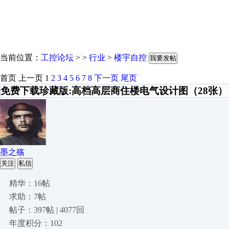
当前位置：
工控论坛
> >
行业
>
楼宇自控
我要发帖
首页
上一页
1
2
3
4
5
6
7
8
下一页
尾页
免费下载珍藏版:高档高层商住楼电气设计图（28张）
墨之殇
关注
私信
精华：16帖
求助：7帖
帖子：397帖 | 4077回
年度积分：102