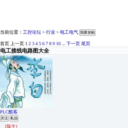
当前位置：
工控论坛
>
行业
>
电工电气
我要发帖
首页
上一页
1
2
3
4
5
6
7
8
9
10
...
下一页
尾页
电工接线电路图大全
PLC酷客
关注
私信
[版主]