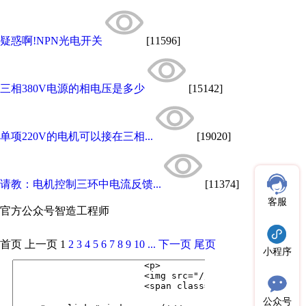
疑惑啊!NPN光电开关
[11596]
三相380V电源的相电压是多少
[15142]
单项220V的电机可以接在三相...
[19020]
请教：电机控制三环中电流反馈...
[11374]
客服
官方公众号
智造工程师
首页
上一页
1
2
3
4
5
6
7
8
9
10
...
下一页
尾页
小程序
公众号