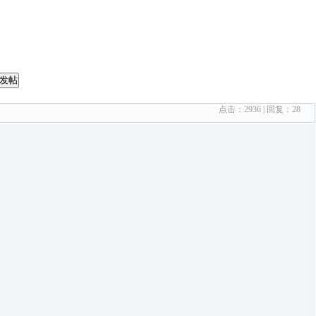
发帖
点击：
2936
| 回复：
28