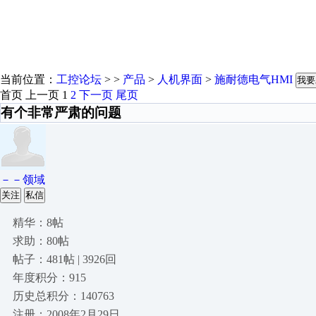
当前位置：
工控论坛
> >
产品
>
人机界面
>
施耐德电气HMI
我要
首页
上一页
1
2
下一页
尾页
有个非常严肃的问题
－－领域
关注
私信
精华：8帖
求助：80帖
帖子：481帖 | 3926回
年度积分：915
历史总积分：140763
注册：2008年2月29日