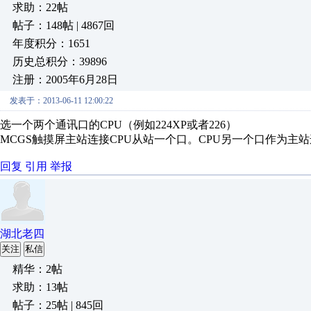
求助：22帖
帖子：148帖 | 4867回
年度积分：1651
历史总积分：39896
注册：2005年6月28日
发表于：2013-06-11 12:00:22
选一个两个通讯口的CPU（例如224XP或者226）
MCGS触摸屏主站连接CPU从站一个口。CPU另一个口作为主
回复
引用
举报
湖北老四
关注
私信
精华：2帖
求助：13帖
帖子：25帖 | 845回