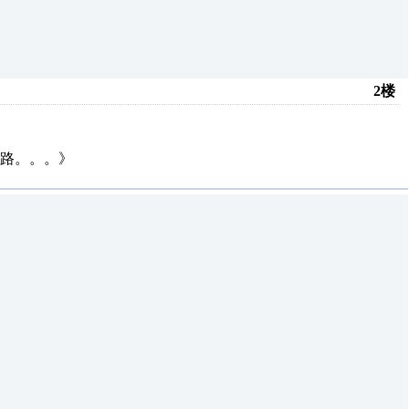
2楼
路。。。》