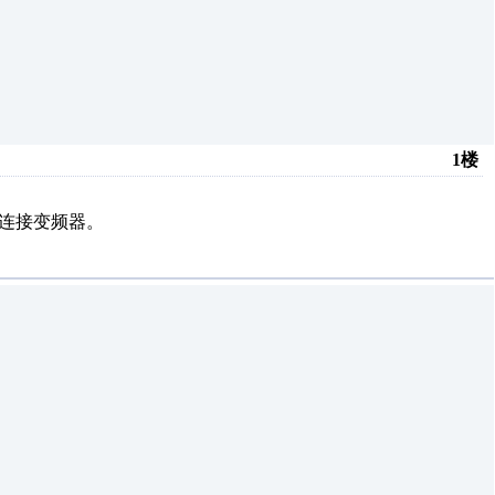
1楼
站连接变频器。