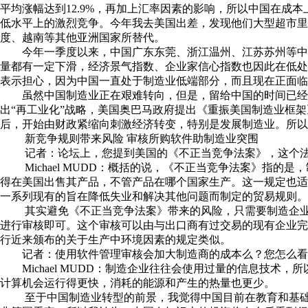
平均涨幅达到12.9%，再加上汇率因素的影响，所以中国在成
低水平上的激烈竞争。今年我去美国出差，发现他们大型超市
度、越南等其他亚洲国家所替代。
今年一季度以来，中国广东东莞、浙江温州、江苏苏州等中
量都有一定下滑，经济景气指数、企业家信心指数也因此在低
表示担心，因为中国一直处于制造业低端部分，而且现在正面临
虽然中国制造业正在艰难转向，但是，留给中国的时间已经
出“再工业化”战略，美国奥巴马政府提出《重振美国制造业框
后，开始由财政紧缩向刺激经济转变，特别是发展制造业。所以
新竞争规则带来风险 审核所购软件助制造业突围
记者：论坛上，您提到美国的《不正当竞争法案》，这个法
Michael MUDD：概括的说，《不正当竞争法案》指的是
得在美国出售其产品，不管产品在哪个国家生产。这一规定也
一系列现有的旨在降低失业和解决其他问题而制定的贸易规则。
其实避免《不正当竞争法案》带来的风险，只需要制造企业
进行审核即可。这个审核可以由与出口商有过交易的现有企业
行近来颁布的关于生产中环境因素的规定类似。
记者：使用软件管理审核会加大制造商的成本么？您怎么看
Michael MUDD：制造企业往往会使用过量的信息技术
计算机会运行得更快，消耗的能源和产生的热量也更少。
至于中国制造业转型的前景，我觉得中国目前在教育和基础