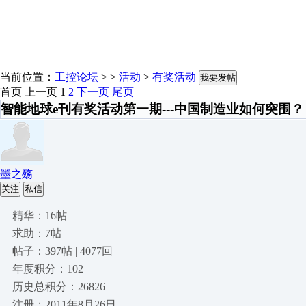
当前位置：
工控论坛
> >
活动
>
有奖活动
我要发帖
首页
上一页
1
2
下一页
尾页
智能地球e刊有奖活动第一期---中国制造业如何突围？
墨之殇
关注
私信
精华：16帖
求助：7帖
帖子：397帖 | 4077回
年度积分：102
历史总积分：26826
注册：2011年8月26日