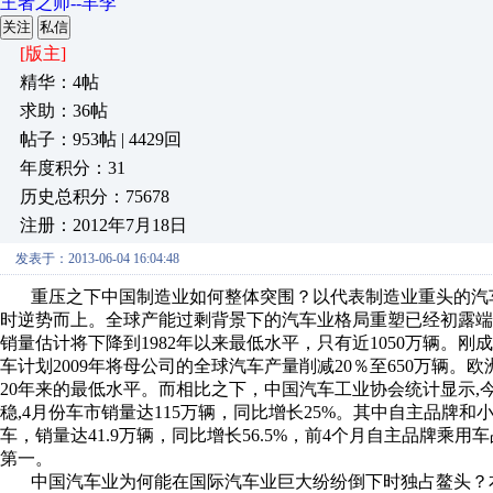
王者之师--丰李
关注
私信
[版主]
精华：4帖
求助：36帖
帖子：953帖 | 4429回
年度积分：31
历史总积分：75678
注册：2012年7月18日
发表于：2013-06-04 16:04:48
重压之下中国制造业如何整体突围？以代表制造业重头的汽车
时逆势而上。全球产能过剩背景下的汽车业格局重塑已经初露端倪
销量估计将下降到1982年以来最低水平，只有近1050万辆。
车计划2009年将母公司的全球汽车产量削减20％至650万辆。
20年来的最低水平。而相比之下，中国汽车工业协会统计显示
稳,4月份车市销量达115万辆，同比增长25%。其中自主品牌
车，销量达41.9万辆，同比增长56.5%，前4个月自主品牌乘
第一。
中国汽车业为何能在国际汽车业巨大纷纷倒下时独占鳌头？本