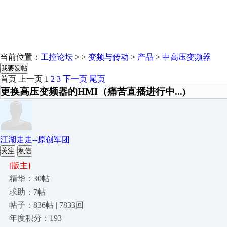
当前位置：
工控论坛
> >
变频与传动
>
产品
>
中高压变频器
我要发帖
首页
上一页
1
2
3
下一页
尾页
更换高压变频器的HMI（痛苦直播进行中...)
江湖走走--原创军团
关注
私信
[版主]
精华：30帖
求助：7帖
帖子：836帖 | 7833回
年度积分：193