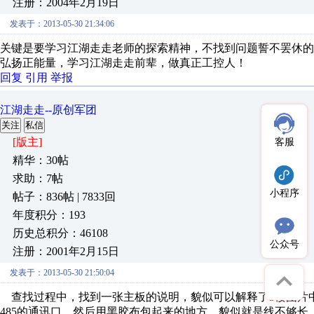
注册：2004年2月19日
发表于：2013-05-30 21:34:06
关键是要学习江湖走走老师的探索精神，不找到问题誓不罢休的
弘扬正能量，学习江湖走走前辈，做真正工控人！
回复
引用
举报
江湖走走--原创军团
关注
私信
[版主]
客服
精华：30帖
求助：7帖
小程序
帖子：836帖 | 7833回
年度积分：193
历史总积分：46108
公众号
注册：2001年2月15日
发表于：2013-05-30 21:50:04
查找过程中，找到一张主板的说明，貌似可以解释了3楼图片中
485的通讯口。然后用黑胶布包起来的地方，貌似就是线不够