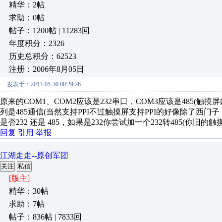
精华：2帖
求助：0帖
帖子：1200帖 | 11283回
年度积分：2326
历史总积分：62523
注册：2006年8月05日
发表于：2013-05-30 00:29:26
原来的COM1、COM2应该是232串口，COM3应该是485(触摸屏
列是485通信(当然支持PPI不过触摸屏支持PPI的好像除了西
是否232 还是 485，如果是232你尝试加一个232转485(你旧的触
回复
引用
举报
江湖走走--原创军团
关注
私信
[版主]
精华：30帖
求助：7帖
帖子：836帖 | 7833回