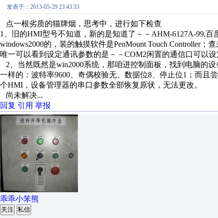
发表于：2013-05-29 23:43:33
点一根劣质的猫牌烟，思考中，进行如下检查
1、旧的HMI型号不知道，新的是知道了－－AHM-6127A-9
windows2000的，装的触摸软件是PenMount Touch Co
唯一可以看到设定通讯参数的是－－COM2闲置的通信口可以设
2、当然既然是win2000系统，那咱进控制面板，找到电脑的
一样的：波特率9600、奇偶校验无、数据位8、停止位1；而
个HMI，设备管理器的串口参数全部恢复原状，无法更改。
尚未解决...
回复
引用
举报
乖乖小笨熊
关注
私信