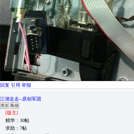
回复
引用
举报
江湖走走--原创军团
关注
私信
[版主]
精华：30帖
求助：7帖