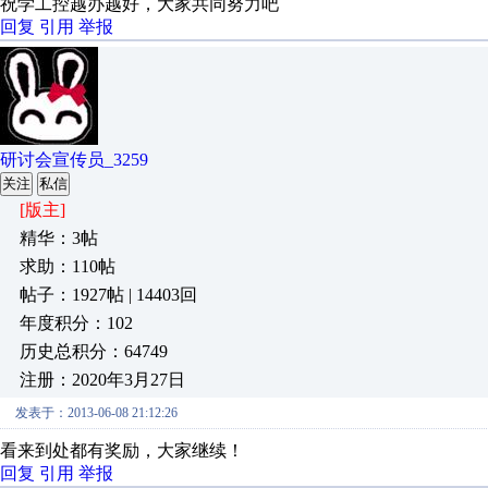
祝学工控越办越好，大家共同努力吧
回复
引用
举报
研讨会宣传员_3259
关注
私信
[版主]
精华：3帖
求助：110帖
帖子：1927帖 | 14403回
年度积分：102
历史总积分：64749
注册：2020年3月27日
发表于：2013-06-08 21:12:26
看来到处都有奖励，大家继续！
回复
引用
举报