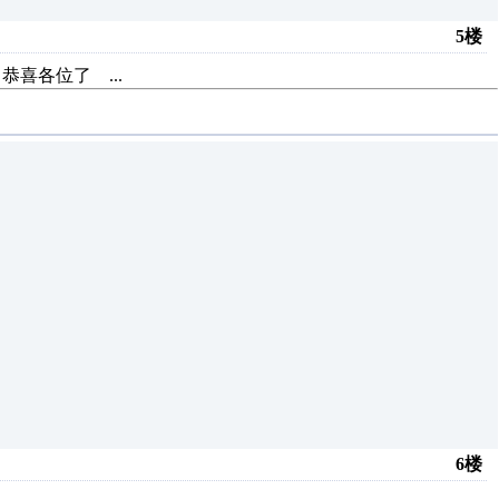
5楼
 恭喜各位了 ...
6楼