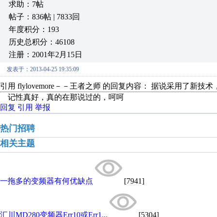
求助：7帖
帖子：836帖 | 7833回
年度积分：193
历史总积分：46108
注册：2001年2月15日
发表于：2013-04-25 19:35:09
引用 flylovemore－－王者之师 的回复内容： 据说采用了新
记性真好，真的在那说过的，呵呵
回复
引用
举报
热门招聘
相关主题
一拖多的变频器有何优缺点
[7941]
汇川MD280变频器Err10或Err1...
[5304]