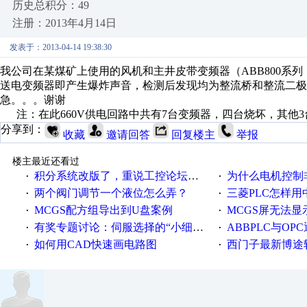
历史总积分：49
注册：2013年4月14日
发表于：2013-04-14 19:38:30
我公司在某煤矿上使用的风机和主井皮带变频器（ABB800系列
送电变频器即产生爆炸声音，检测后发现均为整流桥和整流二
急。。。谢谢
注：在此660V供电回路中共有7台变频器，四台烧坏，其他3
分享到：
收藏
邀请回答
回复楼主
举报
楼主最近还看过
积分系统改版了，重说工控论坛积分那点事儿……
为什么电机控制非得用启停
·
·
两个阀门调节一个液位怎么弄？
三菱PLC怎样
·
·
MCGS配方组导出到U盘案例
MCGS屏无法显
·
·
有奖专题讨论：伺服选择的“小细节大学问”
ABBPLC与OP
·
·
如何用CAD快速画电路图
西门子最新博途软件（
·
·