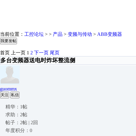
当前位置：
工控论坛
> >
产品
>
变频与传动
>
ABB变频器
我要发帖
首页
上一页
1
2
下一页
尾页
多台变频器送电时炸坏整流侧
guommx
关注
私信
精华：1帖
求助：2帖
帖子：2帖 | 2回
年度积分：0