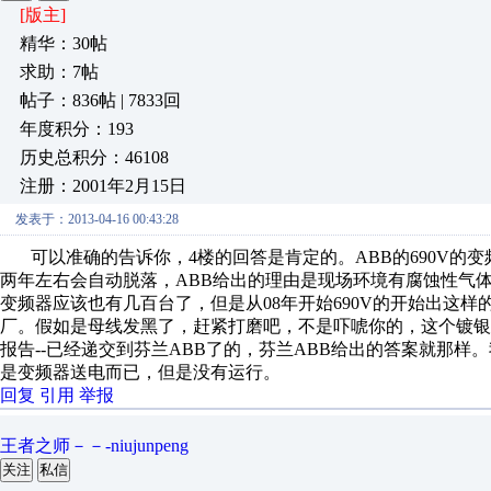
[版主]
精华：30帖
求助：7帖
帖子：836帖 | 7833回
年度积分：193
历史总积分：46108
注册：2001年2月15日
发表于：2013-04-16 00:43:28
可以准确的告诉你，4楼的回答是肯定的。ABB的690V的
两年左右会自动脱落，ABB给出的理由是现场环境有腐蚀性气
变频器应该也有几百台了，但是从08年开始690V的开始出这
厂。假如是母线发黑了，赶紧打磨吧，不是吓唬你的，这个镀银的
报告--已经递交到芬兰ABB了的，芬兰ABB给出的答案就那样
是变频器送电而已，但是没有运行。
回复
引用
举报
王者之师－－-niujunpeng
关注
私信