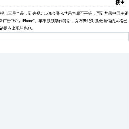
楼主
击三星产品，到央视3·15晚会曝光苹果售后不平等，再到苹果中国主题
告“Why iPhone”。苹果频频动作背后，乔布斯绝对孤傲自信的风格已
营销拐点出现的先兆。